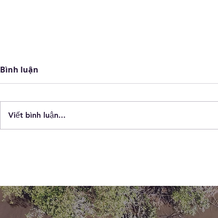
Bình luận
Viết bình luận...
SK INNOVATION THỰC
🪴BEL VN 
HIỆN CHIẾN DỊCH GIÁO
NHẬN THỨ
DỤC NÂNG CAO NHẬN
VỀ RÁC THẢ
THỨC VỀ RỪNG NGẬP
MẶN CHO CÁC EM HỌC
SINH TRƯỜNG TIỂU HỌC