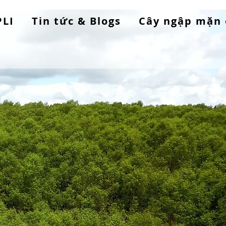
PLI
Tin tức & Blogs
Cây ngập mặn 