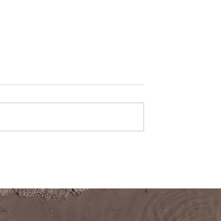
NÂNG CAO
CHIẾN DỊCH “TÔI YÊU
RỪNG NGẬP MẶN’ TẠI
C CỘNG ĐỒNG
TRƯỜNG TIỂU HỌC VÕ T
I
QUÍ, DO HYOSUNG
ADVANCED MATERIALS TÀ
TRỢ