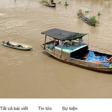
Tất cả bài viết
Tin tức
Sự kiện