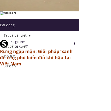
Bài đăng
Tất cả bài viết
Saigoneer
Tất cả bài viết
2 thg 9, 2021
Rừng ngập mặn: Giải pháp ‘xanh’
Tin tức
để ứng phó biến đổi khí hậu tại
Việt Nam
Sự kiện