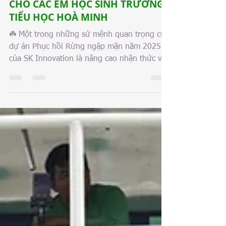
NHẬN THỨC VỀ RỪNG NGẬP MẶN
CHO CÁC EM HỌC SINH TRƯỜNG
TIỂU HỌC HOÀ MINH
☘️ Một trong những sứ mệnh quan trọng của
dự án Phục hồi Rừng ngập mặn năm 2025
của SK Innovation là nâng cao nhận thức về
những lợi ích...