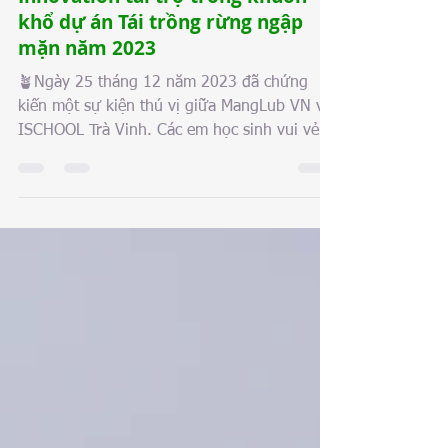
12 thg 2, 2025
Cuộc thi Đại sứ Rừng ngập mặn
với ISCHOOL Trà Vinh do SK
Innovation tài trợ trong khuôn
khổ dự án Tái trồng rừng ngập
mặn năm 2023
🪴Ngày 25 tháng 12 năm 2023 đã chứng
kiến ​​một sự kiện thú vị giữa MangLub VN và
ISCHOOL Trà Vinh. Các em học sinh vui vẻ