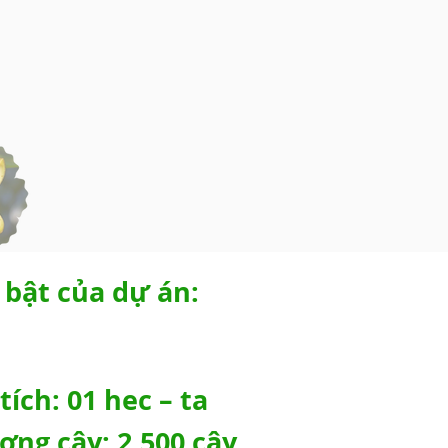
 bật của dự án:
tích: 01 hec – ta
ợng cây: 2.500 cây