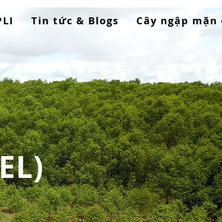
PLI
Tin tức & Blogs
Cây ngập mặn 
EL)