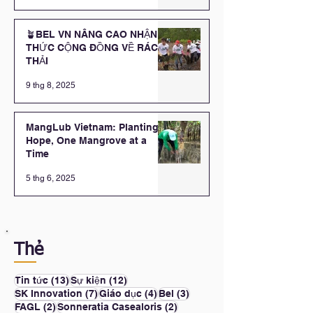
HOÀ MINH
🪴BEL VN NÂNG CAO NHẬN
THỨC CỘNG ĐỒNG VỀ RÁC
THẢI
9 thg 8, 2025
MangLub Vietnam: Planting
Hope, One Mangrove at a
Time
5 thg 6, 2025
Thẻ
13 bài đăng
12 bài đăng
Tin tức
(13)
Sự kiện
(12)
7 bài đăng
4 bài đăng
3 bài đăng
SK Innovation
(7)
Giáo dục
(4)
Bel
(3)
2 bài đăng
2 bài đăng
FAGL
(2)
Sonneratia Casealoris
(2)