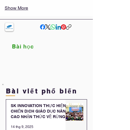
Show More
Bài học
Bài viết phổ biến
SK INNOVATION THỰC HIỆN
CHIẾN DỊCH GIÁO DỤC NÂNG
CAO NHẬN THỨC VỀ RỪNG
NGẬP MẶN CHO CÁC EM HỌC
14 thg 9, 2025
SINH TRƯỜNG TIỂU HỌC