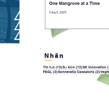
One Mangrove at a Time
5 thg 6, 2025
Nhãn
13 bài đăng
12 bài đăng
Tin tức
(13)
Sự kiện
(12)
SK Innovation
(
2 bài đăng
2 bài
FAGL
(2)
Sonneratia Casealoris
(2)
Vegf