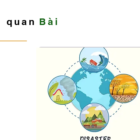
n quan
Bài