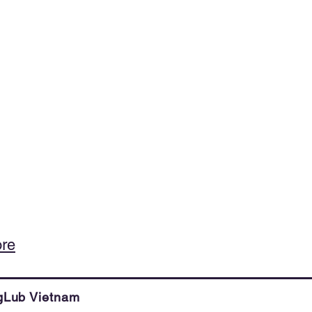
re
Lub Vietnam