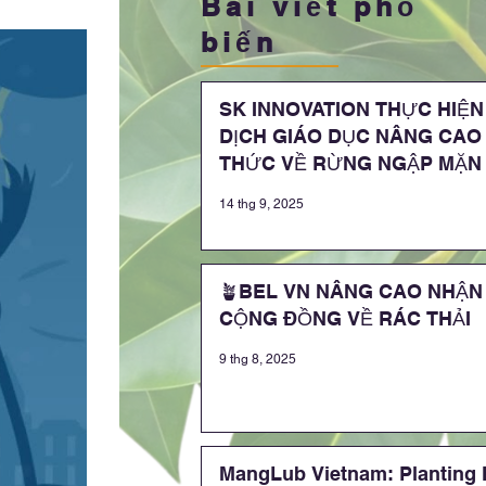
Bài viết phổ
biến
SK INNOVATION THỰC HIỆN
DỊCH GIÁO DỤC NÂNG CAO
THỨC VỀ RỪNG NGẬP MẶN
CÁC EM HỌC SINH TRƯỜNG
14 thg 9, 2025
HỌC HOÀ MINH
🪴BEL VN NÂNG CAO NHẬN
CỘNG ĐỒNG VỀ RÁC THẢI
9 thg 8, 2025
MangLub Vietnam: Planting 