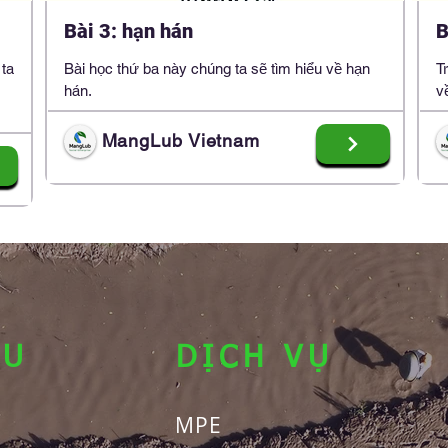
Bài 3: hạn hán
B
 ta
Bài học thứ ba này chúng ta sẽ tìm hiểu về hạn
T
hán.
v
MangLub Vietnam
ỆU
DỊCH VỤ
MPE