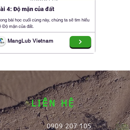
ài 4: Độ mặn của đất
rong bài học cuối cùng này, chúng ta sẽ tìm hiểu
ề Độ mặn của đất.
MangLub Vietnam
LIÊN HỆ
0909 207 105