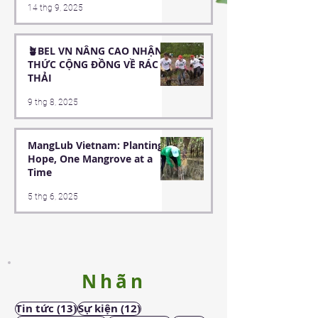
14 thg 9, 2025
SINH TRƯỜNG TIỂU HỌC
HOÀ MINH
🪴BEL VN NÂNG CAO NHẬN
THỨC CỘNG ĐỒNG VỀ RÁC
THẢI
9 thg 8, 2025
MangLub Vietnam: Planting
Hope, One Mangrove at a
Time
5 thg 6, 2025
Nhãn
13 bài đăng
12 bài đăng
Tin tức
(13)
Sự kiện
(12)