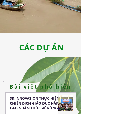
CÁC DỰ ÁN
Bài viết phổ biến
SK INNOVATION THỰC HIỆN
CHIẾN DỊCH GIÁO DỤC NÂNG
CAO NHẬN THỨC VỀ RỪNG
NGẬP MẶN CHO CÁC EM HỌC