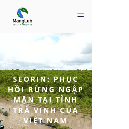
SEORIN: PHỤC
HỒI RỪNG NGẬP
MẶN TẠI TỈNH
TRÀ VINH CỦA
VIỆT NAM