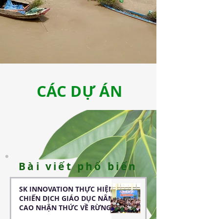
CÁC DỰ ÁN
Bài viết phổ biến
SK INNOVATION THỰC HIỆN
CHIẾN DỊCH GIÁO DỤC NÂNG
CAO NHẬN THỨC VỀ RỪNG
NGẬP MẶN CHO CÁC EM HỌC