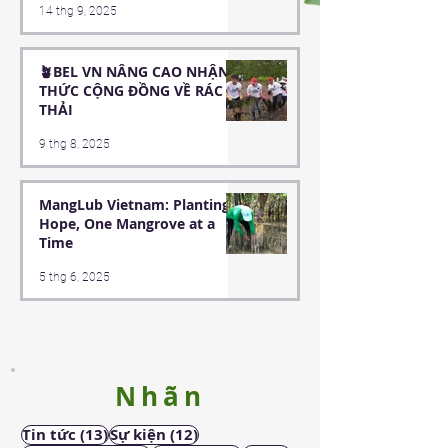
14 thg 9, 2025
SINH TRƯỜNG TIỂU HỌC
HOÀ MINH
🪴BEL VN NÂNG CAO NHẬN
THỨC CỘNG ĐỒNG VỀ RÁC
THẢI
9 thg 8, 2025
MangLub Vietnam: Planting
Hope, One Mangrove at a
Time
5 thg 6, 2025
Nhãn
13 bài đăng
12 bài đăng
Tin tức
(13)
Sự kiện
(12)